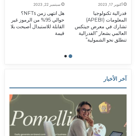
أكتوبر 17, 2023
سبتمبر 22, 2023
فدرالية تكنولوجيا
هل انتهى زمن NFTs؟
ا
المعلومات (APEBI)
حوالي 95% من الرموز غير
ي
تشارك في معرض جيتكس
القابلة للاستبدال أصبحت بلا
العالمي بشعار “الفدرالية
قيمة
تنطلق نحو الشمولية”
آخر الأخبار