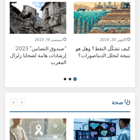
أكتوبر 30, 2024
سبتمبر 16, 2023
ن
كيف تشكّل النفط؟ وهل هو
“صندوق التضامن” 2023:
ا
نتيجة لتحلل الديناصورات؟
إرشادات هامة لضحايا زلزال
المغرب
م
صحة