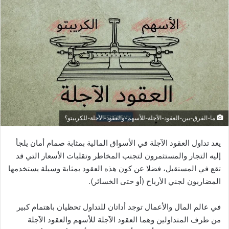
ما-الفرق-بين-العقود-الآجلة-للأسهم-والعقود-الآجلة-للكريبتو؟
يعد تداول العقود الآجلة في الأسواق المالية بمثابة صمام أمان يلجأ
إليه التجار والمستثمرون لتجنب المخاطر وتقلبات الأسعار التي قد
تقع في المستقبل، فضلا عن كون هذه العقود بمثابة وسيلة يستخدمها
المضاربون لجني الأرباح (أو حتى الخسائر).
في عالم المال والأعمال توجد أداتان للتداول تحظيان باهتمام كبير
من طرف المتداولين وهما العقود الآجلة للأسهم والعقود الآجلة