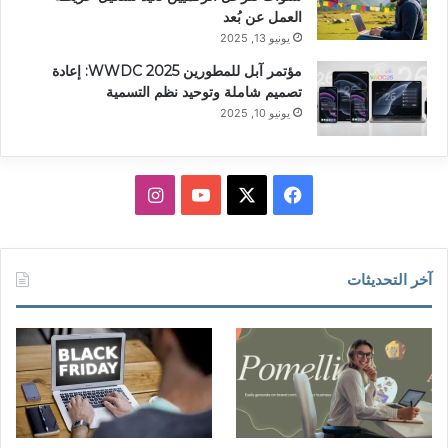
العمل عن بُعد
يونيو 13, 2025
مؤتمر آبل للمطورين WWDC 2025: إعادة
تصميم شاملة وتوحيد نظم التسمية
يونيو 10, 2025
‫X
فيسبوك
‫YouTube
انستقرام
آخر التحديثات