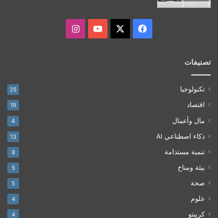
‫X
فيسبوك
‫YouTube
انستقرام
تصنيفات
تكنولوجيا
25
اقتصاد
19
مال وأعمال
4
ذكاء اصطناعي AI
13
تنمية مستدامة
8
بيئة ومناخ
5
صحة
5
علوم
4
كريبتو
4