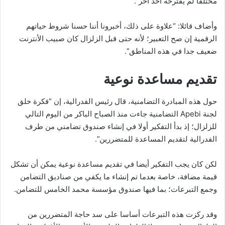
مختلفا لم يقترحه أحد آخر”.
وأضاف قائلا: “علاوة على ذلك، أخبرونا أننا حسنا شروط حياتهم
الرقمية إن صح التعبير؛ لأنه حتى قبل الزلزال كان صبيب الأنترنت
ضعيف جدا في هذه المناطق”.
تقديم مساعدة نوعية
حول هذه المبادرة التضامنية، قال رئيس الفدرالية، إن “فكرة خلق
لجنة Apebi التضامنية جاءت منذ الصباح الباكر من اليوم التالي
للزلزال؛ إذ بدأ التفكير أولا في إنشاء صندوق تضامني من طرف
الفدرالية لتقديم المساعدة للمتضررين”.
لكن كان يجب التفكير أيضا في تقديم مساعدة نوعية يمكن أن تشكل
قيمة مضافة، خاصة بعدما تم إنشاء ما يكفي من صناديق التضامن
وجمع التبرعات؛ بما فيها صندوق مؤسسة محمد الخامس للتضامن.
وقد ركزت هذه التبرعات أساسا على سد حاجة المتضررين من