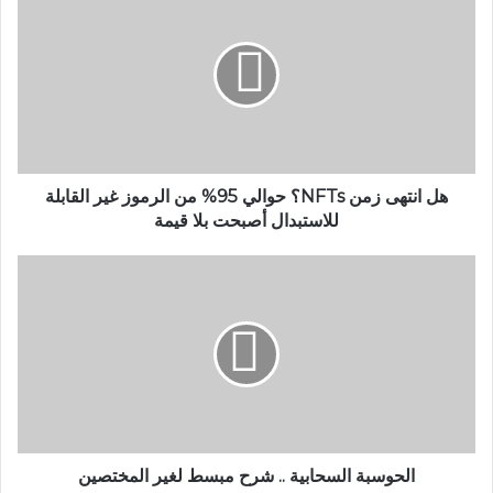
انتهى
زمن
NFTs؟
حوالي
95%
من
الرموز
غير
القابلة
هل انتهى زمن NFTs؟ حوالي 95% من الرموز غير القابلة
للاستبدال
للاستبدال أصبحت بلا قيمة
أصبحت
بلا
الحوسبة
قيمة
السحابية
..
شرح
مبسط
لغير
المختصين
الحوسبة السحابية .. شرح مبسط لغير المختصين