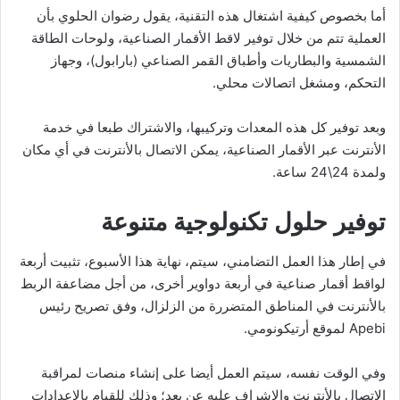
أما بخصوص كيفية اشتغال هذه التقنية، يقول رضوان الحلوي بأن
العملية تتم من خلال توفير لاقط الأقمار الصناعية، ولوحات الطاقة
الشمسية والبطاريات وأطباق القمر الصناعي (بارابول)، وجهاز
التحكم، ومشغل اتصالات محلي.
وبعد توفير كل هذه المعدات وتركيبها، والاشتراك طبعا في خدمة
الأنترنت عبر الأقمار الصناعية، يمكن الاتصال بالأنترنت في أي مكان
ولمدة 24\24 ساعة.
توفير حلول تكنولوجية متنوعة
في إطار هذا العمل التضامني، سيتم، نهاية هذا الأسبوع، تثبيت أربعة
لواقط أقمار صناعية في أربعة دواوير أخرى، من أجل مضاعفة الربط
بالأنترنت في المناطق المتضررة من الزلزال، وفق تصريح رئيس
Apebi لموقع أرتيكونومي.
وفي الوقت نفسه، سيتم العمل أيضا على إنشاء منصات لمراقبة
الاتصال بالأنترنت والإشراف عليه عن بعد؛ وذلك للقيام بالإعدادات