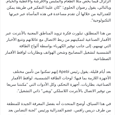
الزلزال فيما يخص مثلا الطعام والملبس والأفرشة والأغطية والخيام.
وبالتالي، يقول رضوان الحلوي؛ “كان علينا التفكير في طريقة يمكن
للفدرالية من خلالها أن تقدم مساعدة في هذه المأساة عبر خبرتها
التكنولوجية”.
من هذا المنطلق، تبلورت فكرة تزويد المناطق المعنية بالأنترنت عبر
الأقمار الصناعية لتمكينهم من ربط الاتصال مع عائلاتهم وتتبع الأخبار
التي تهمهم، إلى جانب توفير الكهرباء بواسطة ألواح الطاقة
الشمسية لتشغيل المصابيح وشحن الهواتف وبطاريات لواقط الأقمار
الصطناعية.
بعد أيام قليلة، يقول رئيس Apebi إنهم تمكنوا من تأمين مختلف
الأجهزة اللازمة بما فيها؛ لوحات الطاقة الشمسية، لواقط الأقمار
الصناعية، بطاريات، أجهزة التحكم، وكل الأدوات التي “مكنتنا سريعا
من توفير الاتصال بالأنترنت اللاسلكي “ويفي” ذاتي التشغيل”.
في هذا السياق، أوضح المتحدث أنه بفضل المعرفة الجيدة للمنطقة
من طرف دريس رافس، عضو الفدرالية ورئيس “لجنة التضامن بعد