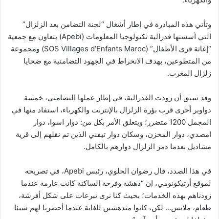
وتأتي هذه المبادرة في إطار أشغال “لجنة التضامن بعد الزلزال”
التي أسستها فدرالية تكنولوجيا المعلومات (Apebi) بتعاون مع جمعية
“إغاثة قرى الأطفال” (SOS Villages d’Enfants Maroc) ومجموعة
من المتطوعين، بهدف الانخراط في الجهود التضامنية مع ضحايا
زلزال المغرب.
وقد سبق أن زودت الفدرالية، في إطار عملها التضامني، خمسة
دواوير أخرى قرب بؤرة الزلزال بالإنترنت والكهرباء، استفاد منها في
المجمل 1200 متضرر؛ ويتعلق الأمر بكل من: دوار اسوا، دوار
امصدي، دوار المخزن، وسكان دوار تيفني الذين تم نقلهم إلى قرية
مشاديل بعدما دمر الزلزال دوارهم بالكامل.
في هذا الصدد، قال رضوان الحلوي، رئيس Apebi، في تصريحه
لموقع أرتيكونومي، إن “دهشة وفرحة الساكنة كانت عارمة عندما
زودناهم بهذه الخدمات؛ بحيث كنا نرى تبرعات على شكل أفرشة،
طعام، ملابس… لكن، كانوا مندهشين للغاية عندما أحضرنا لهم شيئا