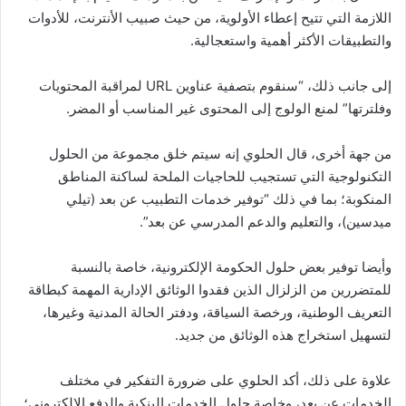
اللازمة التي تتيح إعطاء الأولوية، من حيث صبيب الأنترنت، للأدوات
والتطبيقات الأكثر أهمية واستعجالية.
إلى جانب ذلك، “سنقوم بتصفية عناوين URL لمراقبة المحتويات
وفلترتها” لمنع الولوج إلى المحتوى غير المناسب أو المضر.
من جهة أخرى، قال الحلوي إنه سيتم خلق مجموعة من الحلول
التكنولوجية التي تستجيب للحاجيات الملحة لساكنة المناطق
المنكوبة؛ بما في ذلك “توفير خدمات التطبيب عن بعد (تيلي
ميدسين)، والتعليم والدعم المدرسي عن بعد”.
وأيضا توفير بعض حلول الحكومة الإلكترونية، خاصة بالنسبة
للمتضررين من الزلزال الذين فقدوا الوثائق الإدارية المهمة كبطاقة
التعريف الوطنية، ورخصة السياقة، ودفتر الحالة المدنية وغيرها،
لتسهيل استخراج هذه الوثائق من جديد.
علاوة على ذلك، أكد الحلوي على ضرورة التفكير في مختلف
الخدمات عن بعد، وخاصة حلول الخدمات البنكية والدفع الإلكتروني؛